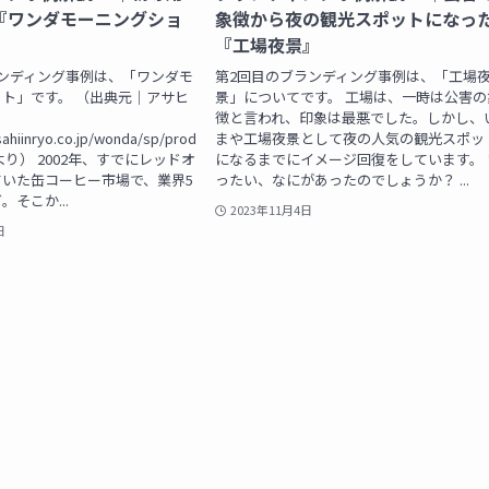
『ワンダモーニングショ
象徴から夜の観光スポットになっ
『工場夜景』
ンディング事例は、「ワンダモ
第2回目のブランディング事例は、「工場
ト」です。 （出典元｜アサヒ
景」についてです。 工場は、一時は公害の
徴と言われ、印象は最悪でした。しかし、
sahiinryo.co.jp/wonda/sp/prod
まや工場夜景として夜の人気の観光スポッ
ml より） 2002年、すでにレッドオ
になるまでにイメージ回復をしています。 
いた缶コーヒー市場で、業界5
ったい、なにがあったのでしょうか？ ...
そこか...
2023年11月4日
日