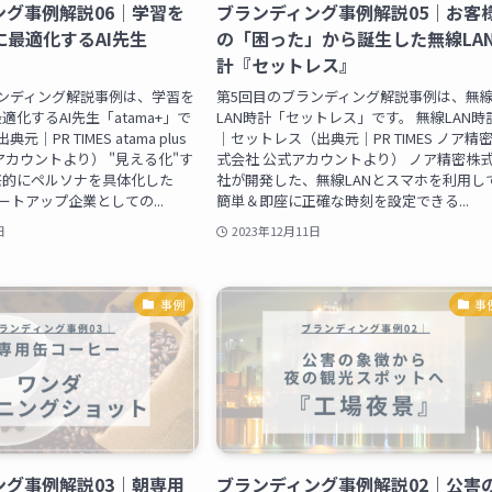
ング事例解説06｜学習を
ブランディング事例解説05｜お客
最適化するAI先生
の「困った」から誕生した無線LA
』
計『セットレス』
ンディング解説事例は、学習を
第5回目のブランディング解説事例は、無
化するAI先生「atama+」で
LAN時計「セットレス」です。 無線LAN時
典元｜PR TIMES atama plus
｜セットレス（出典元｜PR TIMES ノア精
アカウントより） "見える化"す
式会社 公式アカウントより） ノア精密株
底的にペルソナを具体化した
社が開発した、無線LANとスマホを利用し
タートアップ企業としての...
簡単＆即座に正確な時刻を設定できる...
日
2023年12月11日
事例
事
ング事例解説03｜朝専用
ブランディング事例解説02｜公害