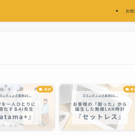
お役
事例
事