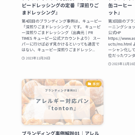
ピードレッシングの定番『深煎りご
缶コーヒー
まドレッシング』
ット』
第4回目のブランディング事例は、キューピー
第3回目のブラ
「深煎りごまドレッシング」です。 キューピ
ーニングショッ
ー深煎りごまドレッシング（出典元｜PR
公式HP
TIMES キューピー公式アカウントより） スー
https://www.a
パーに行けば必ず見かけるといっても過言で
ucts/ms.ht
はない、キューピー深煎りごまドレッシ...
ーシャン化して
位だったワンダ。
2023年11月26日
2023年11月16
事例
ブランディング事例解説01｜アレル