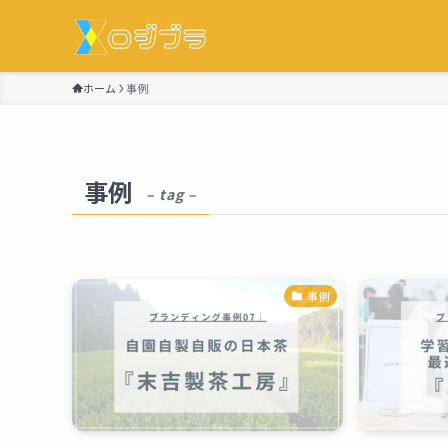
ホーム
事例
事例
– tag –
事例