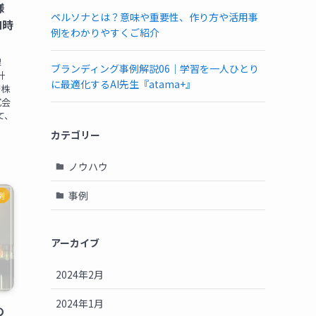
様
ペルソナとは？意味や重要性、作り方や活用事
N時
例をわかりやすくご紹介
線
ブランディング事例解説06｜学習を一人ひとり
計
に最適化するAI先生『atama+』
密株
式会
て、
カテゴリー
ノウハウ
事例
例
アーカイブ
2024年2月
2024年1月
の