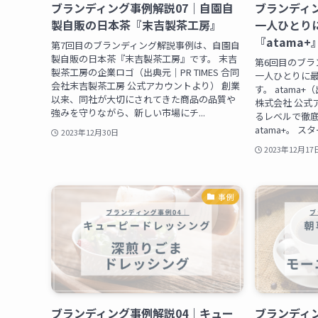
ブランディング事例解説07｜自園自
ブランディ
製自販の日本茶『末吉製茶工房』
一人ひとりに
『atama+
第7回目のブランディング解説事例は、自園自
製自販の日本茶『末吉製茶工房』です。 末吉
第6回目のブラ
製茶工房の企業ロゴ（出典元｜PR TIMES 合同
一人ひとりに最適
会社末吉製茶工房 公式アカウントより） 創業
す。 atama+（出
以来、同社が大切にされてきた商品の品質や
株式会社 公式
強みを守りながら、新しい市場にチ...
るレベルで徹
atama+。 ス
2023年12月30日
2023年12月17
事例
ブランディング事例解説04｜キュー
ブランディ